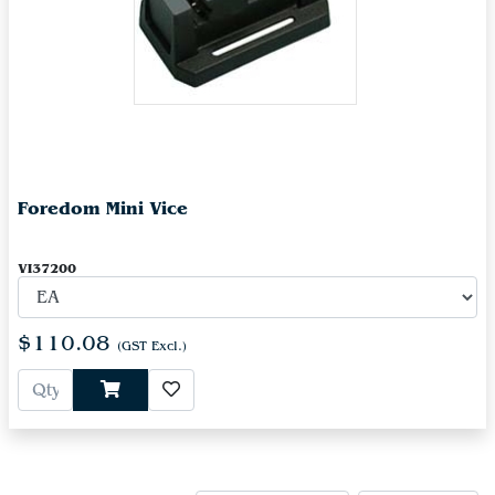
Foredom Mini Vice
VI37200
$110.08
(GST Excl.)